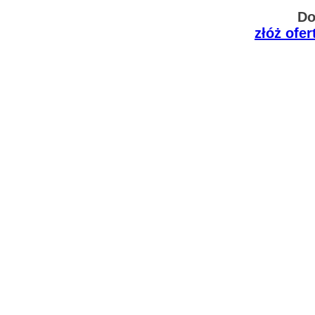
Do
złóż ofe